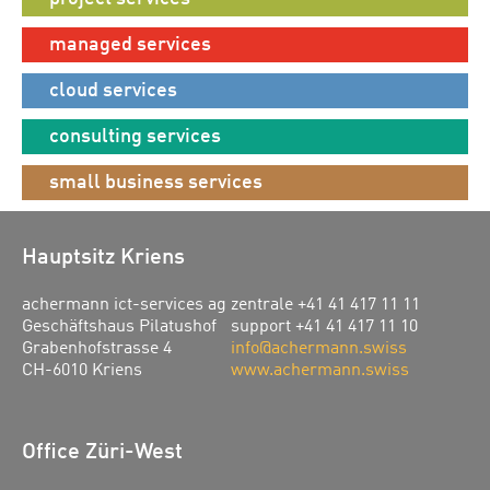
managed services
cloud services
consulting services
small business services
Hauptsitz Kriens
achermann ict-services ag
zentrale +41 41 417 11 11
Geschäftshaus Pilatushof
support +41 41 417 11 10
Grabenhofstrasse 4
info@achermann.swiss
CH-6010 Kriens
www.achermann.swiss
Office Züri-West