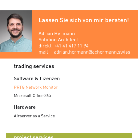
Lassen Sie sich von mir beraten!
Adrian Hermann
Solution Architect
direkt
+41 41 417 11 94
mail
adrian.hermann@achermann.swiss
trading services
Software & Lizenzen
PRTG Network Monitor
Microsoft Office 365
Hardware
Airserver as a Service
project services