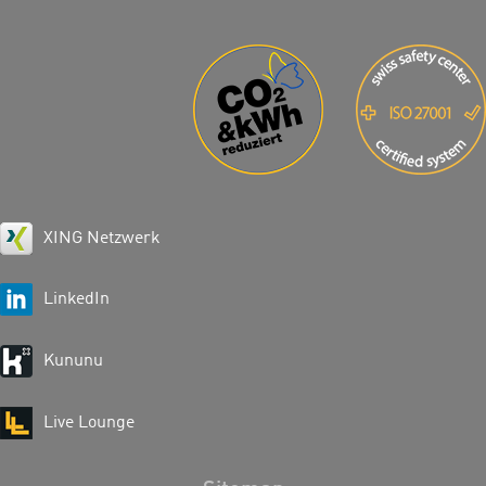
XING Netzwerk
LinkedIn
Kununu
Live Lounge