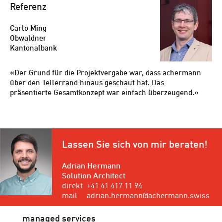
Referenz
Carlo Ming
Obwaldner
Kantonalbank
Der Grund für die Projektvergabe war, dass achermann
über den Tellerrand hinaus geschaut hat. Das
präsentierte Gesamtkonzept war einfach überzeugend.
Lassen Sie sich von mir beraten!
Adrian Hermann
Solution Architect
direkt
+41 41 417 11 94
mail
adrian.hermann@achermann.swiss
managed services