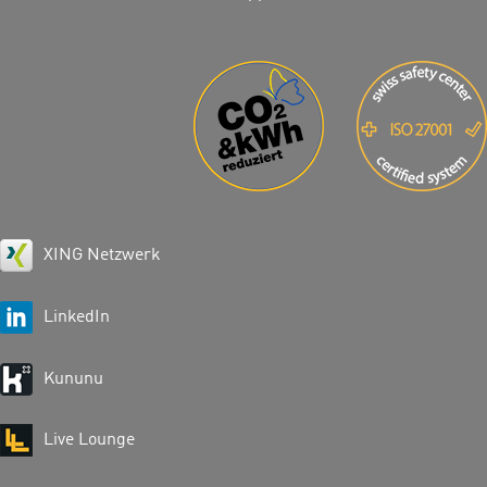
XING Netzwerk
LinkedIn
Kununu
Live Lounge