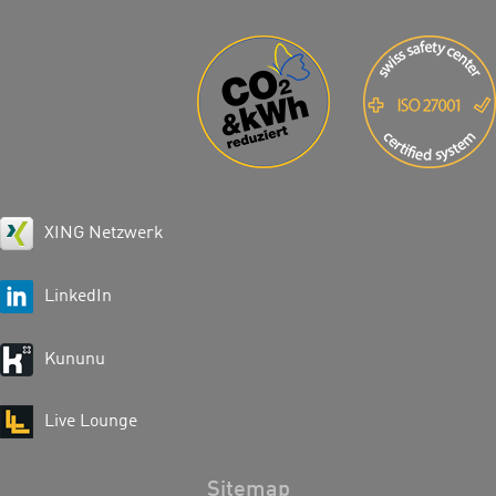
XING Netzwerk
LinkedIn
Kununu
Live Lounge
Sitemap