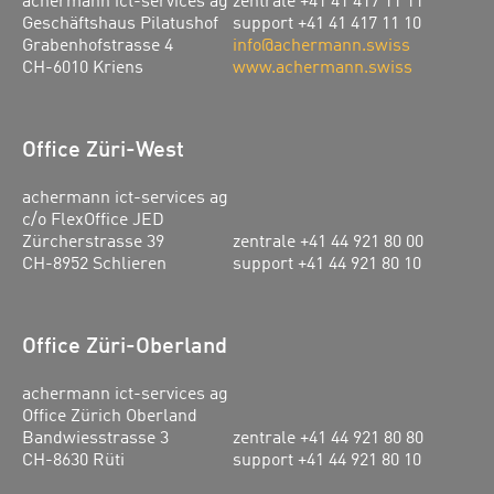
achermann ict-services ag
zentrale +41 41 417 11 11
Geschäftshaus Pilatushof
support +41 41 417 11 10
Grabenhofstrasse 4
info@achermann.swiss
CH-6010 Kriens
www.achermann.swiss
Office Züri-West
achermann ict-services ag
c/o FlexOffice JED
Zürcherstrasse 39
zentrale +41 44 921 80 00
CH-8952 Schlieren
support +41 44 921 80 10
Office Züri-Oberland
achermann ict-services ag
Office Zürich Oberland
Bandwiesstrasse 3
zentrale +41 44 921 80 80
CH-8630 Rüti
support +41 44 921 80 10