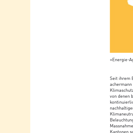
«Energie-Ag
Seit ihrem 
achermann i
Klimaschutz
von denen b
kontinuierl
nachhaltige
Klimaneutra
Beleuchtung
Massnahmen
Kantonen so