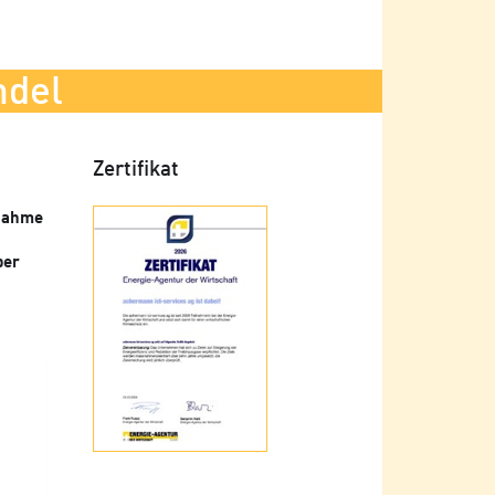
ndel
Zertifikat
lnahme
ber