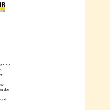
ich die
n
rt,
ine
ng der
 und