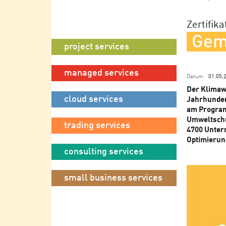
Zertifik
Gem
project services
managed services
Datum
01.05.
Der Klimaw
cloud services
Jahrhundert
am Program
Umweltschut
trading services
4700 Unter
Optimierung
consulting services
small business services