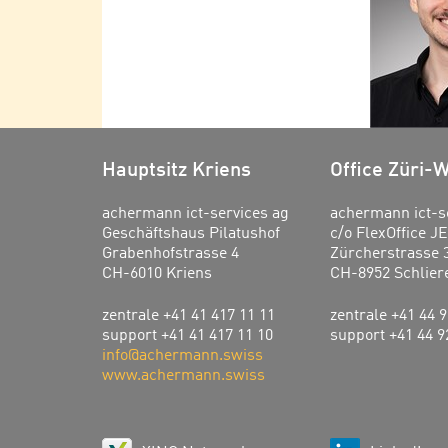
Hauptsitz Kriens
Office Züri-
achermann ict-services ag
achermann ict-s
Geschäftshaus Pilatushof
c/o FlexOffice J
Grabenhofstrasse 4
Zürcherstrasse 
CH-6010 Kriens
CH-8952 Schlier
zentrale +41 41 417 11 11
zentrale +41 44 9
support +41 41 417 11 10
support +41 44 9
info@achermann.swiss
www.achermann.swiss