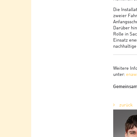
Die Install
zweier Fahr
Anfangsschr
Darüber hin
Rolle in Sa
Einsatz ene
nachhaltige
Weitere Inf
unter:
enaw
Gemeinsam 
zurück