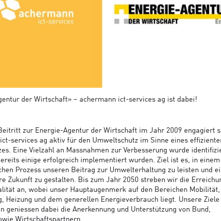
entur der Wirtschaft» – achermann ict-services ag ist dabei!
Beitritt zur Energie-Agentur der Wirtschaft im Jahr 2009 engagiert s
ct-services ag aktiv für den Umweltschutz im Sinne eines effiziente
es. Eine Vielzahl an Massnahmen zur Verbesserung wurde identifizie
ereits einige erfolgreich implementiert wurden. Ziel ist es, in einem
ichen Prozess unseren Beitrag zur Umwelterhaltung zu leisten und e
re Zukunft zu gestalten. Bis zum Jahr 2050 streben wir die Erreichu
lität an, wobei unser Hauptaugenmerk auf den Bereichen Mobilität,
, Heizung und dem generellen Energieverbrauch liegt. Unsere Ziele
 geniessen dabei die Anerkennung und Unterstützung von Bund,
wie Wirtschaftspartnern.