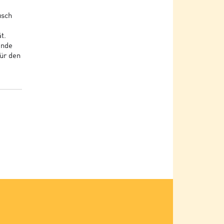
usch
t.
ende
für den