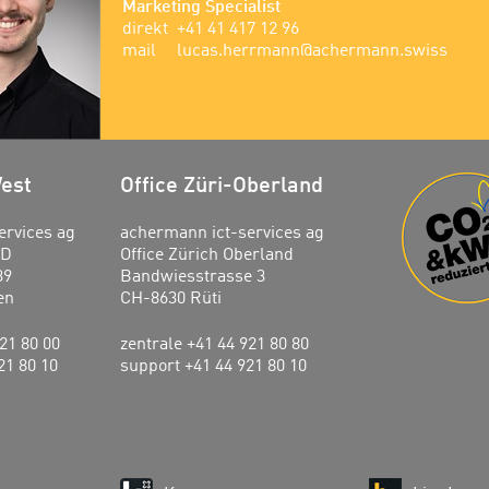
Marketing Specialist
direkt
+41 41 417 12 96
mail
lucas.herrmann@achermann.swiss
West
Office Züri-Oberland
ervices ag
achermann ict-services ag
ED
Office Zürich Oberland
39
Bandwiesstrasse 3
en
CH-8630 Rüti
21 80 00
zentrale +41 44 921 80 80
21 80 10
support +41 44 921 80 10