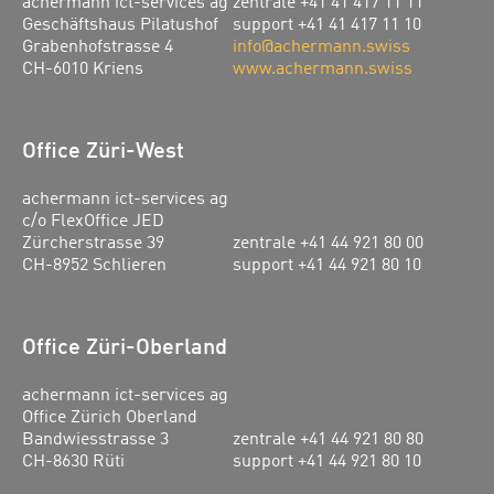
achermann ict-services ag
zentrale +41 41 417 11 11
Geschäftshaus Pilatushof
support +41 41 417 11 10
Grabenhofstrasse 4
info@achermann.swiss
CH-6010 Kriens
www.achermann.swiss
Office Züri-West
achermann ict-services ag
c/o FlexOffice JED
Zürcherstrasse 39
zentrale +41 44 921 80 00
CH-8952 Schlieren
support +41 44 921 80 10
Office Züri-Oberland
achermann ict-services ag
Office Zürich Oberland
Bandwiesstrasse 3
zentrale +41 44 921 80 80
CH-8630 Rüti
support +41 44 921 80 10