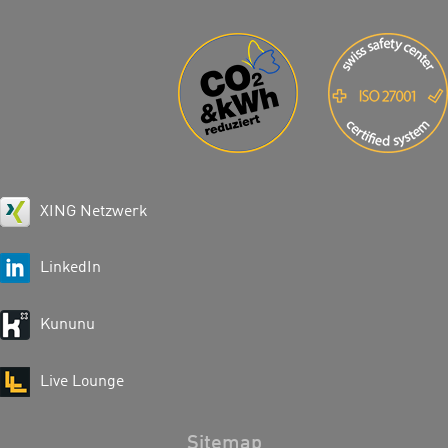
XING Netzwerk
LinkedIn
Kununu
Live Lounge
Sitemap