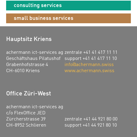
consulting services
small business services
Hauptsitz Kriens
achermann ict-services ag
zentrale +41 41 417 11 11
Geschäftshaus Pilatushof
support +41 41 417 11 10
Grabenhofstrasse 4
info@achermann.swiss
CH-6010 Kriens
www.achermann.swiss
Office Züri-West
achermann ict-services ag
c/o FlexOffice JED
Zürcherstrasse 39
zentrale +41 44 921 80 00
CH-8952 Schlieren
support +41 44 921 80 10