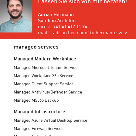
Lassen Sie sich von mir beraten!
Adrian Hermann
Solution Architect
direkt
+41 41 417 11 94
mail
adrian.hermann@achermann.swiss
managed services
Managed Modern Workplace
Managed Microsoft Tenant Service
Managed Workplace 365 Service
Managed Client Support Service
Managed Antivirus/Defender Service
Managed MS365 Backup
Managed Infrastructure
Managed Azure Virtual Desktop Service
Managed Firewall Services