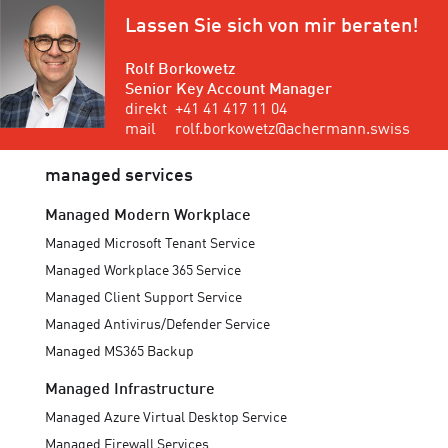
Lassen Sie sich von mir beraten!
Rolf Borkowetz
Senior Key Account Manager
direkt
+41 41 417 11 04
mail
rolf.borkowetz@achermann.swiss
managed services
Managed Modern Workplace
Managed Microsoft Tenant Service
Managed Workplace 365 Service
Managed Client Support Service
Managed Antivirus/Defender Service
Managed MS365 Backup
Managed Infrastructure
Managed Azure Virtual Desktop Service
Managed Firewall Services