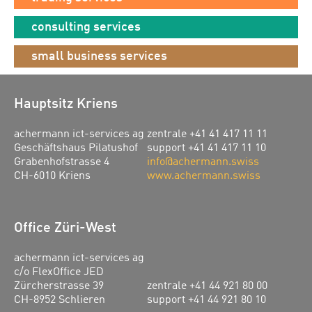
consulting services
small business services
Hauptsitz Kriens
achermann ict-services ag
zentrale +41 41 417 11 11
Geschäftshaus Pilatushof
support +41 41 417 11 10
Grabenhofstrasse 4
info@achermann.swiss
CH-6010 Kriens
www.achermann.swiss
Office Züri-West
achermann ict-services ag
c/o FlexOffice JED
Zürcherstrasse 39
zentrale +41 44 921 80 00
CH-8952 Schlieren
support +41 44 921 80 10