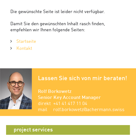
Die gewünschte Seite ist leider nicht verfügbar.
Damit Sie den gewünschten Inhalt rasch finden,
empfehlen wir Ihnen folgende Seiten:
Startseite
Kontakt
Lassen Sie sich von mir beraten!
Rolf Borkowetz
Senior Key Account Manager
direkt
+41 41 417 11 04
mail
rolf.borkowetz@achermann.swiss
project services